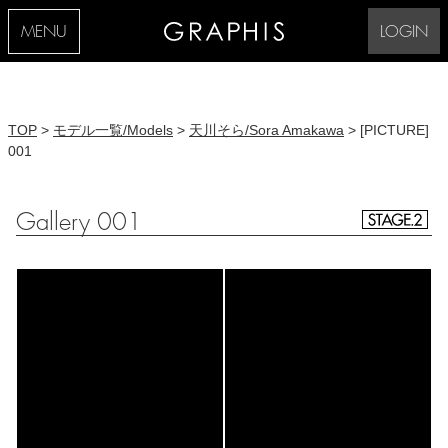
MENU
LOGIN
TOP
>
モデル一覧/Models
>
天川そら/Sora Amakawa
> [PICTURE]
001
Gallery 001