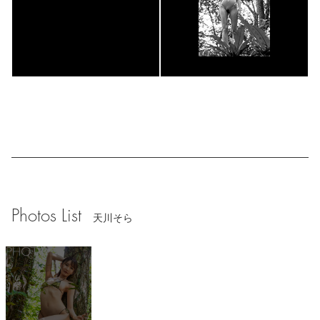
Photos List
天川そら