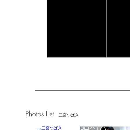
Photos List
三宮つばき