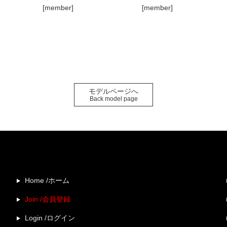
[member]
[member]
モデルページへ
Back model page
Home /ホーム
Join /会員登録
Login /ログイン