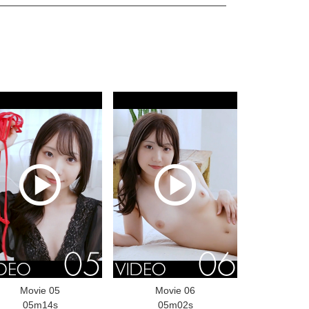
Movie 05
Movie 06
05m14s
05m02s