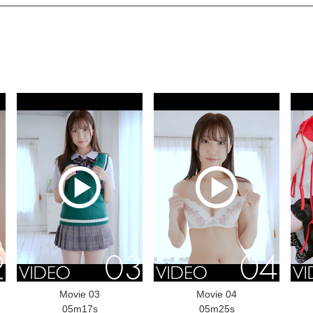
Movie 03
Movie 04
05m17s
05m25s