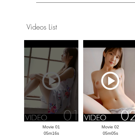
Videos List
Movie 01
Movie 02
05m16s
05m05s