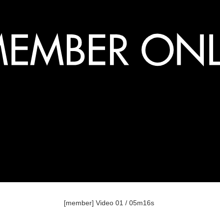
[member] Video 01 / 05m16s