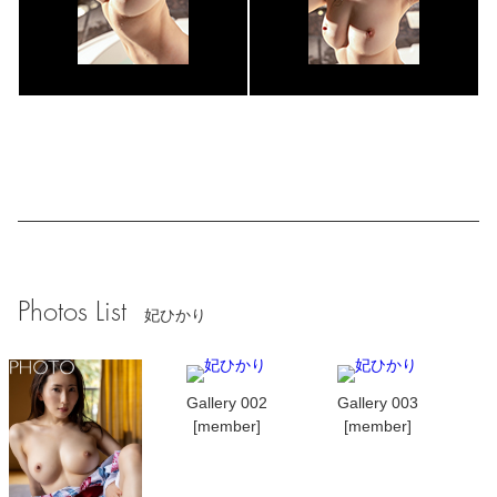
Photos List
妃ひかり
Gallery 002
Gallery 003
[member]
[member]