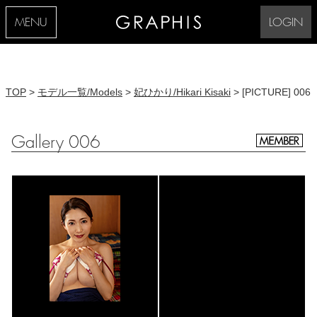
MENU
LOGIN
TOP
>
モデル一覧/Models
>
妃ひかり/Hikari Kisaki
> [PICTURE] 006
Gallery 006