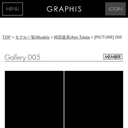
MENU
LOGIN
TOP
>
モデル一覧/Models
>
時田亜美/Ami Tokita
> [PICTURE] 005
Gallery 005