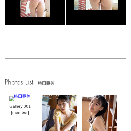
Photos List
時田亜美
Gallery 001
[member]