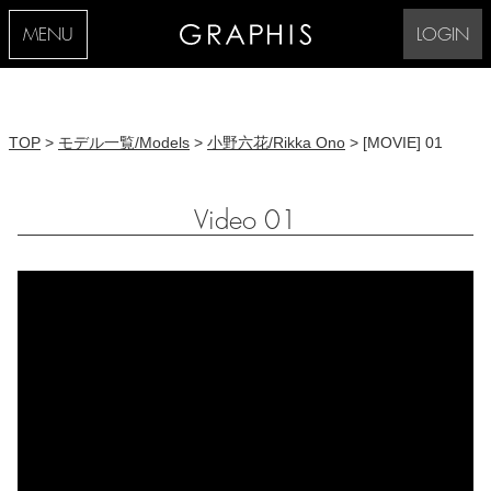
MENU
LOGIN
TOP
>
モデル一覧/Models
>
小野六花/Rikka Ono
> [MOVIE] 01
Video 01