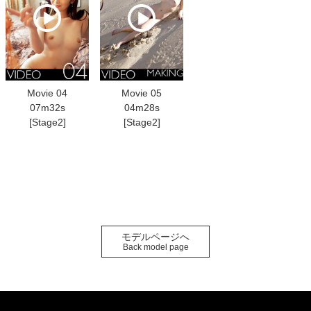
Movie 04
Movie 05
07m32s
04m28s
[Stage2]
[Stage2]
モデルページへ
Back model page