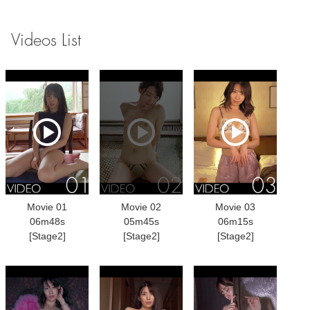
Videos List
Movie 01
Movie 02
Movie 03
06m48s
05m45s
06m15s
[Stage2]
[Stage2]
[Stage2]