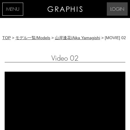
MENU
LOGIN
TOP
>
モデル一覧/Models
>
山岸逢花/Aika Yamagishi
> [MOVIE] 02
Video 02