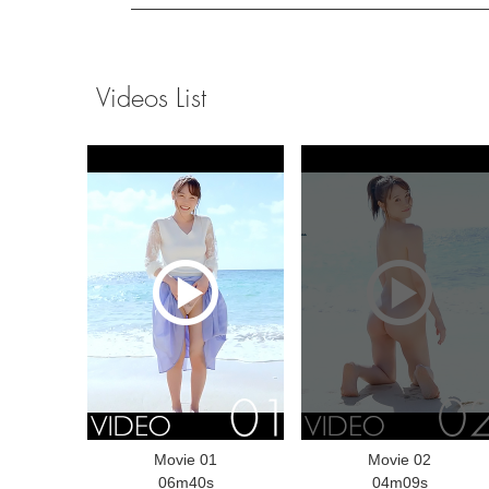
Videos List
Movie 01
Movie 02
06m40s
04m09s