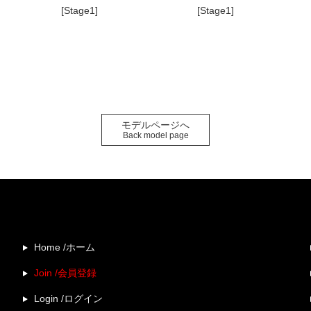
[Stage1]
[Stage1]
モデルページへ
Back model page
Home /ホーム
Join /会員登録
Login /ログイン