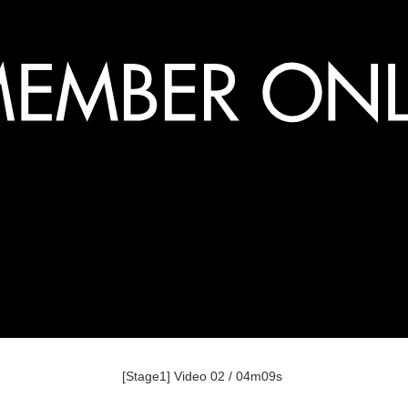
[Stage1] Video 02 / 04m09s