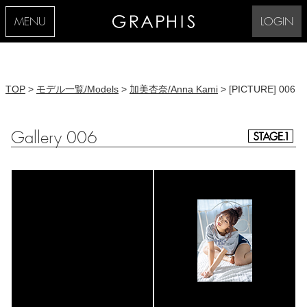
MENU
LOGIN
TOP
>
モデル一覧/Models
>
加美杏奈/Anna Kami
> [PICTURE] 006
Gallery 006