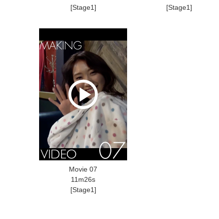
[Stage1]
[Stage1]
Movie 07
11m26s
[Stage1]