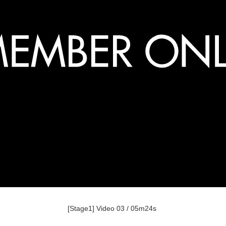
[Stage1] Video 03 / 05m24s