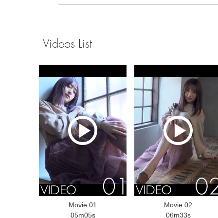
Videos List
Movie 01
Movie 02
05m05s
06m33s