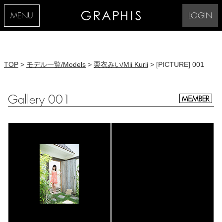
MENU
LOGIN
TOP
>
モデル一覧/Models
>
栗衣みい/Mii Kurii
> [PICTURE] 001
Gallery 001