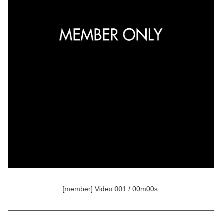
[member] Video 001 / 00m00s