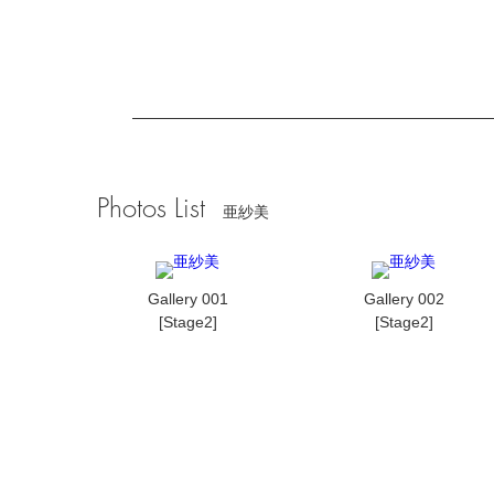
Photos List
亜紗美
Gallery 001
Gallery 002
[Stage2]
[Stage2]