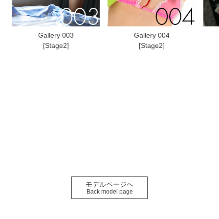
Gallery 003
Gallery 004
[Stage2]
[Stage2]
モデルページへ
Back model page