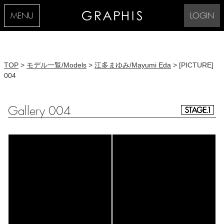
MENU
LOGIN
TOP
>
モデル一覧/Models
>
江多まゆみ/Mayumi Eda
> [PICTURE]
004
Gallery 004