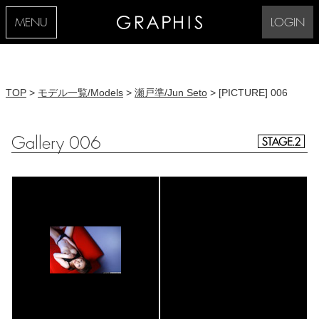
MENU
LOGIN
TOP
>
モデル一覧/Models
>
瀬戸準/Jun Seto
> [PICTURE] 006
Gallery 006