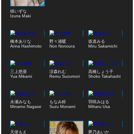
槙いずな
Izuna Maki
橋本ありな
野々浦暖
坂道みる
Arina Hashimoto
Non Nonoura
Miru Sakamichi
三上悠亜
涼森れむ
高橋しょう子
Yua Mikami
Remu Suzumori
Shoko Takahashi
永瀬みなも
もなみ鈴
羽咲みはる
Minamo Nagase
Suzu Monami
Miharu Usa
天使もえ
夢乃あいか