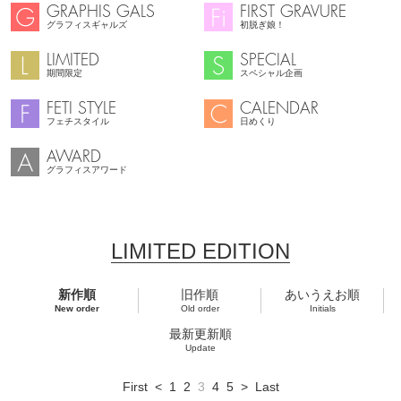
GRAPHIS GALS
FIRST GRAVURE
グラフィスギャルズ
初脱ぎ娘！
LIMITED
SPECIAL
期間限定
スペシャル企画
FETI STYLE
CALENDAR
フェチスタイル
日めくり
AWARD
グラフィスアワード
LIMITED EDITION
新作順
旧作順
あいうえお順
New order
Old order
Initials
最新更新順
Update
First
<
1
2
3
4
5
>
Last