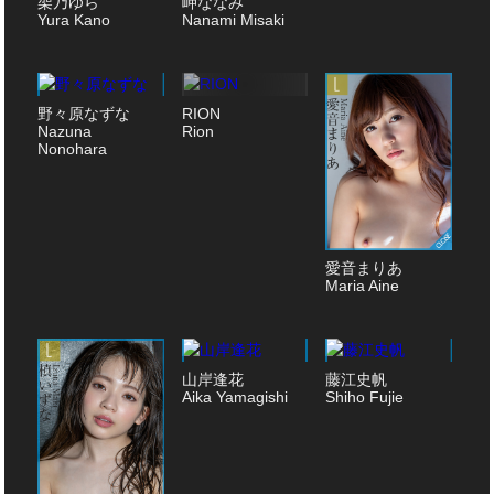
架乃ゆら
岬ななみ
Yura Kano
Nanami Misaki
野々原なずな
RION
Nazuna
Rion
Nonohara
愛音まりあ
Maria Aine
山岸逢花
藤江史帆
Aika Yamagishi
Shiho Fujie