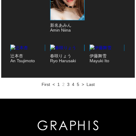
新名あみん
Amin Niina
辻本杏
春咲りょう
伊藤舞雪
An Tsujimoto
Ryo Harusaki
Mayuki Ito
First
<
1
2
3
4
5
>
Last