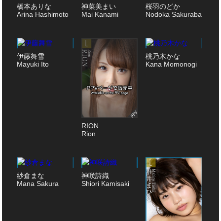
橋本ありな
神菜美まい
桜羽のどか
Arina Hashimoto
Mai Kanami
Nodoka Sakuraba
伊藤舞雪
桃乃木かな
Mayuki Ito
Kana Momonogi
RION
Rion
紗倉まな
神咲詩織
Mana Sakura
Shiori Kamisaki