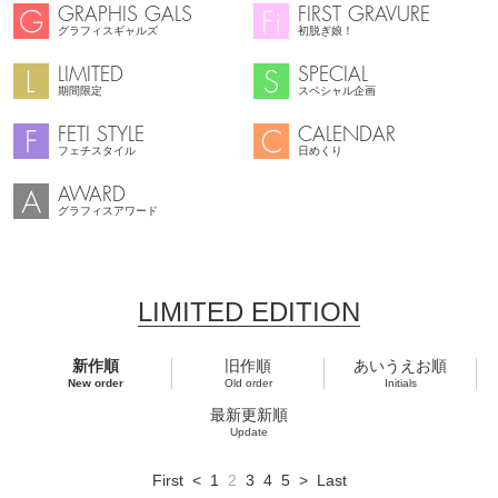
GRAPHIS GALS
FIRST GRAVURE
グラフィスギャルズ
初脱ぎ娘！
LIMITED
SPECIAL
期間限定
スペシャル企画
FETI STYLE
CALENDAR
フェチスタイル
日めくり
AWARD
グラフィスアワード
LIMITED EDITION
新作順
旧作順
あいうえお順
New order
Old order
Initials
最新更新順
Update
First
<
1
2
3
4
5
>
Last