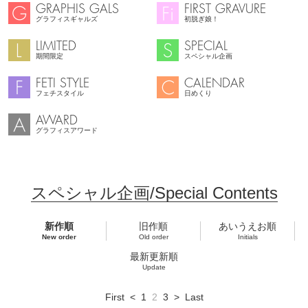
GRAPHIS GALS
FIRST GRAVURE
グラフィスギャルズ
初脱ぎ娘！
LIMITED
SPECIAL
期間限定
スペシャル企画
FETI STYLE
CALENDAR
フェチスタイル
日めくり
AWARD
グラフィスアワード
スペシャル企画/Special Contents
新作順
旧作順
あいうえお順
New order
Old order
Initials
最新更新順
Update
First
<
1
2
3
>
Last