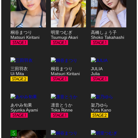
桐谷まつり
明里つむぎ
高橋しょう子
Matsuri Kiritani
Tsumugi Akari
Shoko Takahashi
三田羽衣
桐谷まつり
JULIA
Ui Mita
Matsuri Kiritani
Julia
あやみ旬果
凛音とうか
架乃ゆら
Syunka Ayami
Toka Rinne
Yura Kano