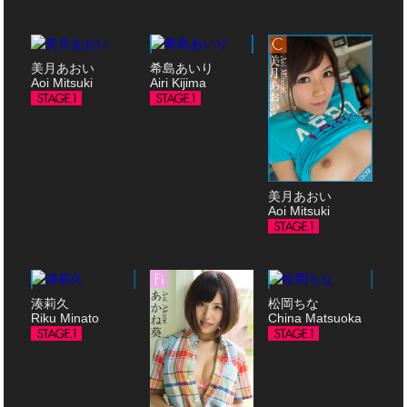
美月あおい
希島あいり
Aoi Mitsuki
Airi Kijima
美月あおい
Aoi Mitsuki
湊莉久
松岡ちな
Riku Minato
China Matsuoka