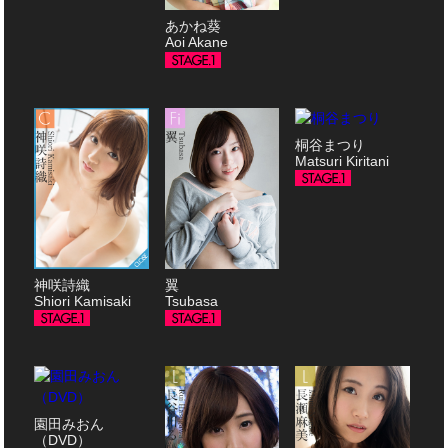
あかね葵
Aoi Akane
桐谷まつり
Matsuri Kiritani
神咲詩織
翼
Shiori Kamisaki
Tsubasa
園田みおん
（DVD）