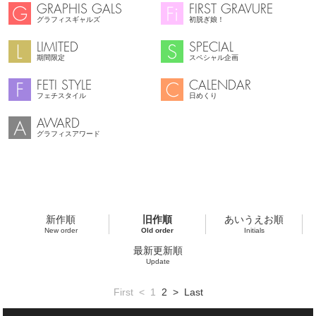
GRAPHIS GALS
FIRST GRAVURE
グラフィスギャルズ
初脱ぎ娘！
LIMITED
SPECIAL
期間限定
スペシャル企画
FETI STYLE
CALENDAR
フェチスタイル
日めくり
AWARD
グラフィスアワード
新作順
旧作順
あいうえお順
New order
Old order
Initials
最新更新順
Update
First
<
1
2
>
Last