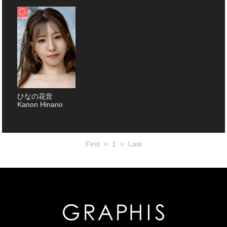
ひなの花音
Kanon Hinano
First
<
1
>
Last