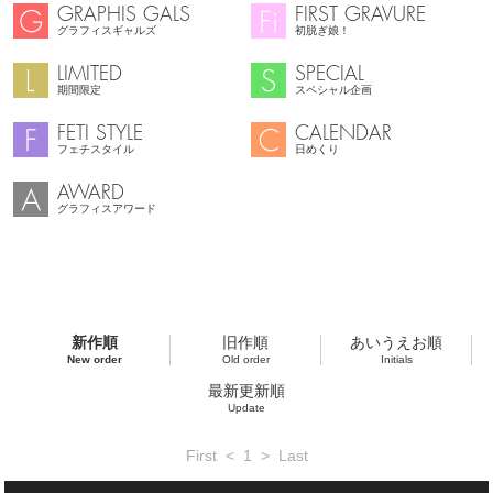
GRAPHIS GALS
FIRST GRAVURE
グラフィスギャルズ
初脱ぎ娘！
LIMITED
SPECIAL
期間限定
スペシャル企画
FETI STYLE
CALENDAR
フェチスタイル
日めくり
AWARD
グラフィスアワード
新作順
旧作順
あいうえお順
New order
Old order
Initials
最新更新順
Update
First
<
1
>
Last