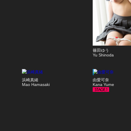
篠田ゆう
Yu Shinoda
浜崎真緒
由愛可奈
Mao Hamasaki
Kana Yume