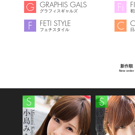
GRAPHIS GALS
F
グラフィスギャルズ
初
FETI STYLE
C
フェチスタイル
日
新作順
New order