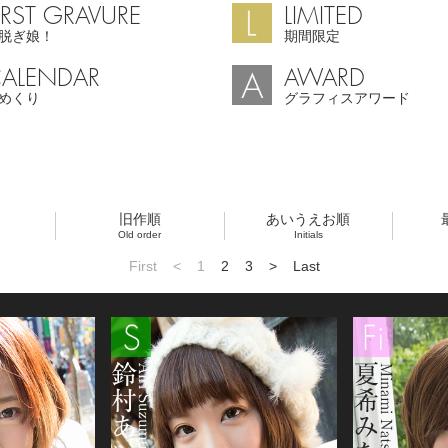
IRST GRAVURE
LIMITED
脱ぎ娘！
期間限定
ALENDAR
AWARD
めくり
グラフィスアワード
旧作順
あいうえお順
Old order
Initials
First
<
1
2
3
>
Last