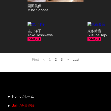
園田美保
Miho Sonoda
吉川洋子
東条鈴音
Yoko Yoshikawa
Suzune Tojo
First
<
1
2
3
>
Last
Home /ホーム
Join /会員登録