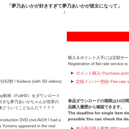
「夢乃あいかが好きすぎて夢乃あいかが彼女になって」
/
購入＆ポイント入手には定額サー
Registration of flat rate service i
ポイント購入/ Purchase poin
/ 6videos (with SD videos)
定額メンバー登録/ Flat-rate serv
u-ray動画（FullHD）をダウンロード
単品ダウンロードの期限は14日
好きな夢乃あいかちゃんが現実の
品購入履歴から確認できます。
体どういうことなんだ？？？？
The deadline for single item 
possible.You can check the de
roduction DVD (not AV)!If I had a
ka Yumeno appeared in the real
単品商品購入履歴/ PPV purchas