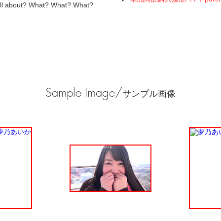
t all about? What? What? What?
Sample Image/
サンプル画像