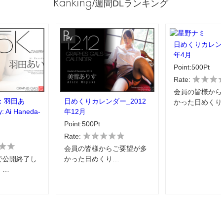
Ranking
/週間DLランキング
日めくりカレンダ
年4月
Point:500Pt
Rate:
会員の皆様か
：羽田あ
日めくりカレンダー_2012
かった日めく
y: Ai Haneda-
年12月
Point:500Pt
Rate:
会員の皆様からご要望が多
で公開終了し
かった日めくり…
」…