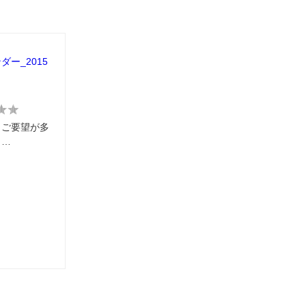
ー_2015
らご要望が多
り…