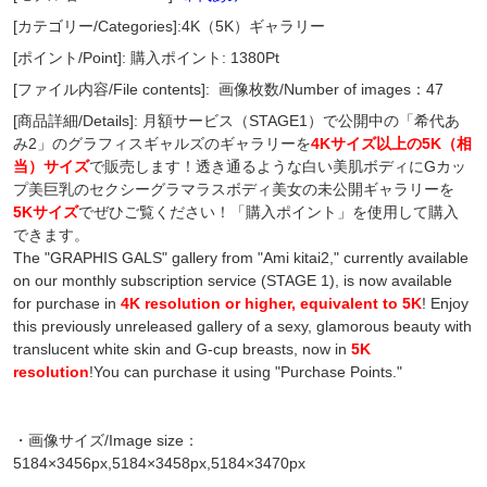
[カテゴリー/Categories]:4K（5K）ギャラリー
[ポイント/Point]: 購入ポイント: 1380Pt
[ファイル内容/File contents]:
画像枚数/Number of images：47
[商品詳細/Details]: 月額サービス（STAGE1）で公開中の「希代あ
み2」のグラフィスギャルズのギャラリーを
4Kサイズ以上の5K（相
当）サイズ
で販売します！透き通るような白い美肌ボディにGカッ
プ美巨乳のセクシーグラマラスボディ美女の未公開ギャラリーを
5Kサイズ
でぜひご覧ください！「購入ポイント」を使用して購入
できます。
The "GRAPHIS GALS" gallery from "Ami kitai2," currently available
on our monthly subscription service (STAGE 1), is now available
for purchase in
4K resolution or higher, equivalent to 5K
! Enjoy
this previously unreleased gallery of a sexy, glamorous beauty with
translucent white skin and G-cup breasts, now in
5K
resolution
!You can purchase it using "Purchase Points."
・画像サイズ/Image size：
5184×3456px,5184×3458px,5184×3470px