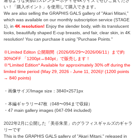
通るような美肌のスレンダーボディを4Kサイズでぜひご覧くださ
い！「購入ポイント」を使用して購入できます。
We are also selling the GRAPHIS GALS gallery of "Akari Mitani,"
which was available on our monthly subscription service (STAGE
1), in
4K resolution!
Enjoy the slender body, with its translucent
looks, beautifully shaped E-cup breasts, and fair, clear skin, in 4K
resolution! You can purchase it using "Purchase Points."
※Limited Editon 公開期間（2026/05/29〜2026/06/11）まで約
30%OFF 「1200pt→840pt」で販売します！
※*Limited Edition* Available for approximately 30% off during the
limited time period (May 29, 2026 - June 11, 2026)! (1200 points
→ 840 points)
・画像サイズ/Image size：3840×2571px
・本編ギャラリー47枚（048〜094まで収録）
・47 main gallery images (047-094 included)
2022年2月に公開した「美谷朱里」のグラフィスギャルズのギャラ
リーです
This is the GRAPHIS GALS gallery of "Akari Mitani," released in