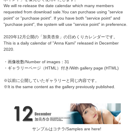
We will re-release the date calendar which many members
requested from download sale.You can purchase using "service
point" or "purchase point". If you have both "service point" and
"purchase point", the system will use "service point" in preference.
2020年12月公開の「加美杏奈」の日めくりカレンダーです。
This is a daily calendar of "Anna Kami" released in December
2020.
・画像枚数/Number of images：31
・ギャラリーページ（HTML）付き/With gallery page (HTML)
※以前に公開していたギャラリーと同じ内容です。
※It is the same content as the gallery previously published.
サンプルはコチラ/Samples are here!