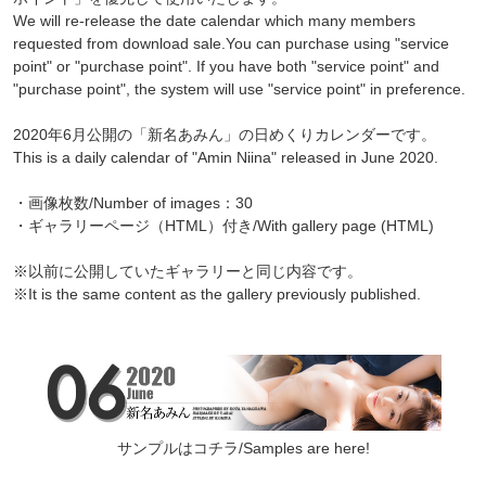
We will re-release the date calendar which many members
requested from download sale.You can purchase using "service
point" or "purchase point". If you have both "service point" and
"purchase point", the system will use "service point" in preference.
2020年6月公開の「新名あみん」の日めくりカレンダーです。
This is a daily calendar of "Amin Niina" released in June 2020.
・画像枚数/Number of images：30
・ギャラリーページ（HTML）付き/With gallery page (HTML)
※以前に公開していたギャラリーと同じ内容です。
※It is the same content as the gallery previously published.
サンプルはコチラ/Samples are here!