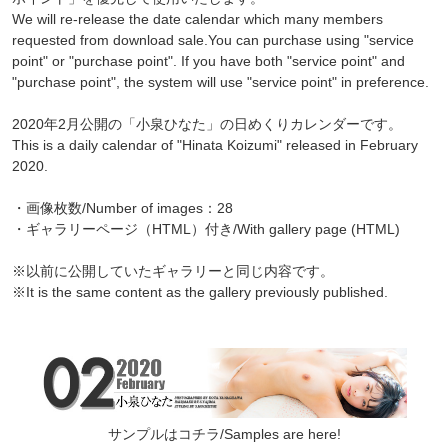
We will re-release the date calendar which many members
requested from download sale.You can purchase using "service
point" or "purchase point". If you have both "service point" and
"purchase point", the system will use "service point" in preference.
2020年2月公開の「小泉ひなた」の日めくりカレンダーです。
This is a daily calendar of "Hinata Koizumi" released in February
2020.
・画像枚数/Number of images：28
・ギャラリーページ（HTML）付き/With gallery page (HTML)
※以前に公開していたギャラリーと同じ内容です。
※It is the same content as the gallery previously published.
サンプルはコチラ/Samples are here!