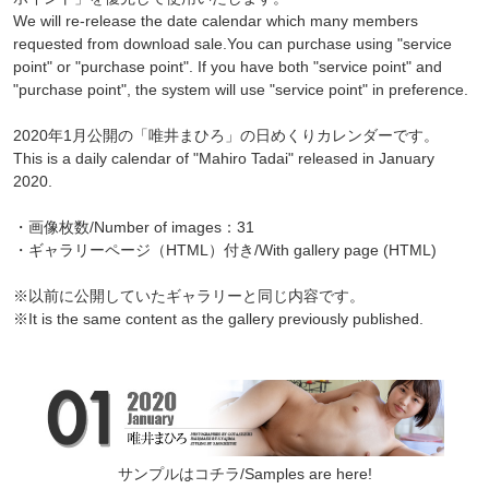
We will re-release the date calendar which many members
requested from download sale.You can purchase using "service
point" or "purchase point". If you have both "service point" and
"purchase point", the system will use "service point" in preference.
2020年1月公開の「唯井まひろ」の日めくりカレンダーです。
This is a daily calendar of "Mahiro Tadai" released in January
2020.
・画像枚数/Number of images：31
・ギャラリーページ（HTML）付き/With gallery page (HTML)
※以前に公開していたギャラリーと同じ内容です。
※It is the same content as the gallery previously published.
サンプルはコチラ/Samples are here!