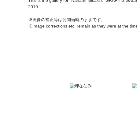
This is the gallery for "Nanami Misaki's" GRAPHIS GALS
2019.
※画像の補正等は公開当時のままです。
※Image corrections etc. remain as they were at the time 