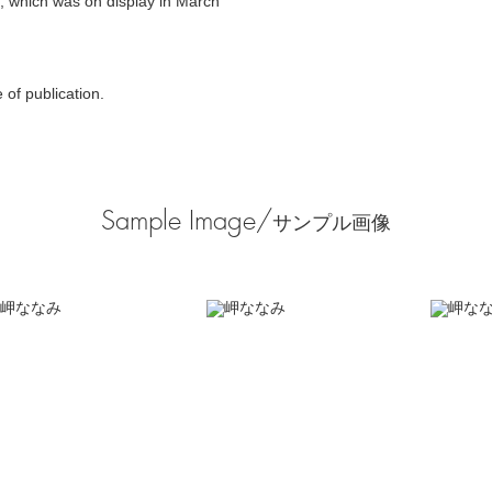
, which was on display in March
of publication.
Sample Image/
サンプル画像