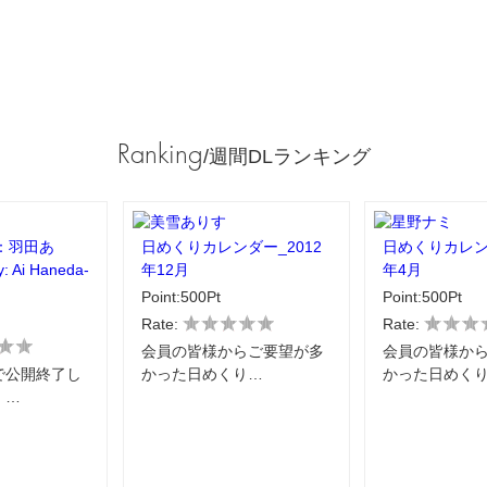
Ranking
/週間DLランキング
：羽田あ
日めくりカレンダー_2012
日めくりカレンダ
y: Ai Haneda-
年12月
年4月
Point:500Pt
Point:500Pt
Rate:
Rate:
会員の皆様からご要望が多
会員の皆様か
で公開終了し
かった日めくり…
かった日めく
」…