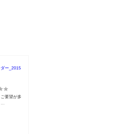
ー_2015
らご要望が多
り…