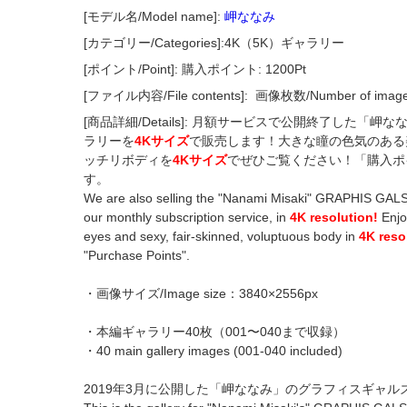
[モデル名/Model name]:
岬ななみ
[カテゴリー/Categories]:4K（5K）ギャラリー
[ポイント/Point]: 購入ポイント: 1200Pt
[ファイル内容/File contents]:
画像枚数/Number of imag
[商品詳細/Details]: 月額サービスで公開終了した「
ラリーを
4Kサイズ
で販売します！大きな瞳の色気のある
ッチリボディを
4Kサイズ
でぜひご覧ください！「購入ポ
す。
We are also selling the "Nanami Misaki" GRAPHIS GALS g
our monthly subscription service, in
4K resolution!
Enjo
eyes and sexy, fair-skinned, voluptuous body in
4K reso
"Purchase Points".
・画像サイズ/Image size：3840×2556px
・本編ギャラリー40枚（001〜040まで収録）
・40 main gallery images (001-040 included)
2019年3月に公開した「岬ななみ」のグラフィスギャル