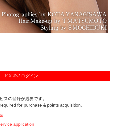
/ ログイン
LOGIN
ビスの登録が必要です。
s required for purchase & points acquisition.
ts
ice application