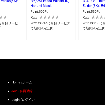
dition(4K):
ななみ/Limited Edition(4K):
原エリカ/Limit
Nanami Misaki
Edition(5K): Er
Point:600Pt
Point:560Pt
Rate:
Rate:
9から月額サービ
2021/05/14に月額サービス
2011/03/3
「…
で期間限定公開…
で期間限定公
Home /ホーム
Join /会員登録
Login /ログイン