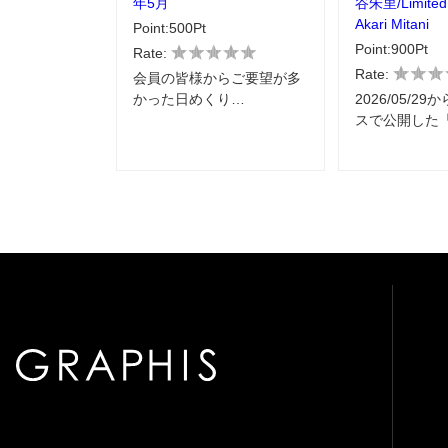
年5月
谷朱里/Limited E
Akari Mitani
Point:500Pt
Point:900Pt
Rate:
Rate:
会員の皆様からご要望が多
かった日めくり…
2026/05/2
スで公開した