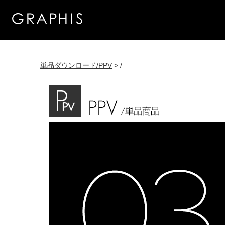
単品ダウンロード/PPV
> /