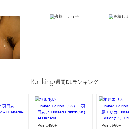
Ranking
/週間DLランキング
：羽田あ
Limited Edition（5K）：羽
Limited Edit
y: Ai Haneda-
田あい/Limited Edition(5K):
原エリカ/Limit
Ai Haneda
Edition(5K): Er
Point:490Pt
Point:560Pt