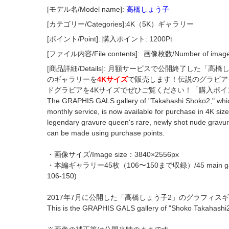
[モデル名/Model name]:
高橋しょう子
[カテゴリー/Categories]:4K（5K）ギャラリー
[ポイント/Point]: 購入ポイント: 1200Pt
[ファイル内容/File contents]:
画像枚数/Number of imag
[商品詳細/Details]: 月額サービスで公開終了した「
のギャラリーを
4Kサイズ
で販売します！伝説のグラビア
ドグラビアを4Kサイズでぜひご覧ください！「購入ポ
The GRAPHIS GALS gallery of "Takahashi Shoko2," whic
monthly service, is now available for purchase in 4K size
legendary gravure queen's rare, newly shot nude gravur
can be made using purchase points.
・画像サイズ/Image size：3840×2556px
・本編ギャラリー45枚（106〜150まで収録）/45 main gallery 
106-150)
2017年7月に公開した「高橋しょう子2」のグラフィス
This is the GRAPHIS GALS gallery of "Shoko Takahashi2,