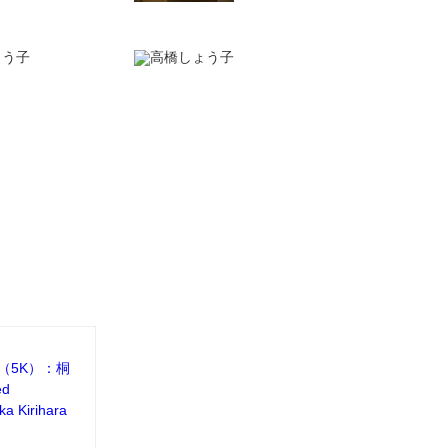
ion（5K）：桐
ed
ika Kirihara