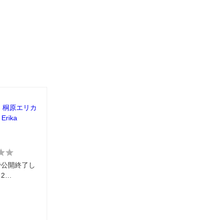
：桐原エリカ
 Erika
で公開終了し
2…