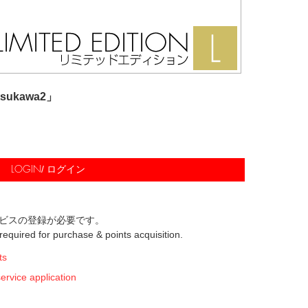
atsukawa2」
/ ログイン
LOGIN
ビスの登録が必要です。
s required for purchase & points acquisition.
ts
ice application