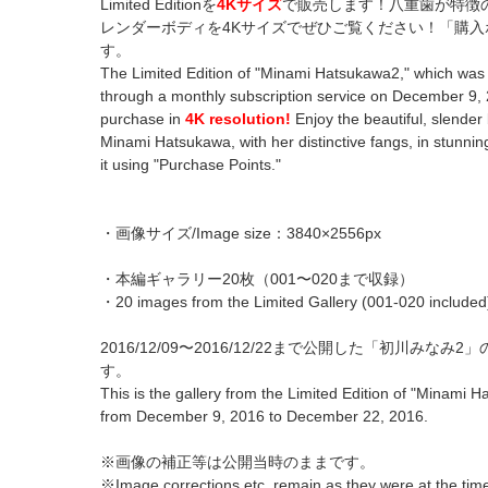
Limited Editionを
4Kサイズ
で販売します！八重歯が特徴
レンダーボディを4Kサイズでぜひご覧ください！「購
す。
The Limited Edition of "Minami Hatsukawa2," which was r
through a monthly subscription service on December 9, 2
purchase in
4K resolution!
Enjoy the beautiful, slender
Minami Hatsukawa, with her distinctive fangs, in stunni
it using "Purchase Points."
・画像サイズ/Image size：3840×2556px
・本編ギャラリー20枚（001〜020まで収録）
・20 images from the Limited Gallery (001-020 included
2016/12/09〜2016/12/22まで公開した「初川みなみ2」のL
す。
This is the gallery from the Limited Edition of "Minami 
from December 9, 2016 to December 22, 2016.
※画像の補正等は公開当時のままです。
※Image corrections etc. remain as they were at the time 