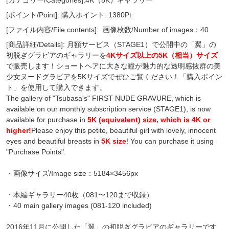
[ポイント/Point]: 購入ポイント: 1380Pt
[ファイル内容/File contents]:
画像枚数/Number of images：40
[商品詳細/Details]: 月額サービス（STAGE1）で公開中の「翼」の
初脱ぎグラビアのギャラリーを
4Kサイズ以上の5K（相当）サイズ
で販売します！ショートヘアに大きな瞳が魅力的な透明感抜群の美
少女ヌードグラビアを5Kサイズでぜひご覧ください！「購入ポイン
ト」を使用して購入できます。
The gallery of "Tsubasa's" FIRST NUDE GRAVURE, which is
available on our monthly subscription service (STAGE1), is now
available for purchase in
5K (equivalent) size, which is 4K or
higher!
Please enjoy this petite, beautiful girl with lovely, innocent
eyes and beautiful breasts in
5K size
! You can purchase it using
"Purchase Points".
・画像サイズ/Image size：5184×3456px
・本編ギャラリー40枚（081〜120まで収録）
・40 main gallery images (081-120 included)
2016年11月に公開した「翼」の初脱ぎグラビアのギャラリーです