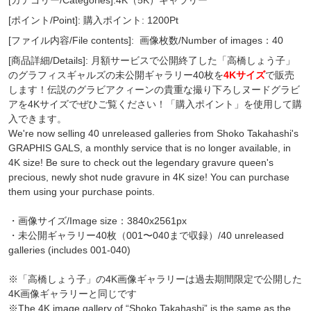
[ポイント/Point]: 購入ポイント: 1200Pt
[ファイル内容/File contents]:
画像枚数/Number of images：40
[商品詳細/Details]: 月額サービスで公開終了した「高橋しょう子」
のグラフィスギャルズの未公開ギャラリー40枚を
4Kサイズ
で販売
します！伝説のグラビアクィーンの貴重な撮り下ろしヌードグラビ
アを4Kサイズでぜひご覧ください！「購入ポイント」を使用して購
入できます。
We're now selling 40 unreleased galleries from Shoko Takahashi's
GRAPHIS GALS, a monthly service that is no longer available, in
4K size! Be sure to check out the legendary gravure queen's
precious, newly shot nude gravure in 4K size! You can purchase
them using your purchase points.
・画像サイズ/Image size：3840x2561px
・未公開ギャラリー40枚（001〜040まで収録）/40 unreleased
galleries (includes 001-040)
※「高橋しょう子」の4K画像ギャラリーは過去期間限定で公開した
4K画像ギャラリーと同じです
※The 4K image gallery of “Shoko Takahashi” is the same as the