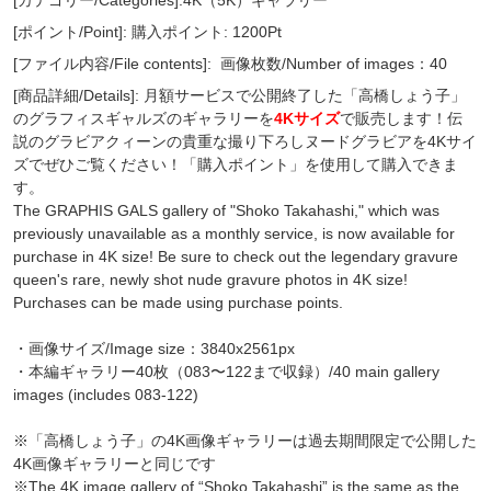
[ポイント/Point]: 購入ポイント: 1200Pt
[ファイル内容/File contents]:
画像枚数/Number of images：40
[商品詳細/Details]: 月額サービスで公開終了した「高橋しょう子」
のグラフィスギャルズのギャラリーを
4Kサイズ
で販売します！伝
説のグラビアクィーンの貴重な撮り下ろしヌードグラビアを4Kサイ
ズでぜひご覧ください！「購入ポイント」を使用して購入できま
す。
The GRAPHIS GALS gallery of "Shoko Takahashi," which was
previously unavailable as a monthly service, is now available for
purchase in 4K size! Be sure to check out the legendary gravure
queen's rare, newly shot nude gravure photos in 4K size!
Purchases can be made using purchase points.
・画像サイズ/Image size：3840x2561px
・本編ギャラリー40枚（083〜122まで収録）/40 main gallery
images (includes 083-122)
※「高橋しょう子」の4K画像ギャラリーは過去期間限定で公開した
4K画像ギャラリーと同じです
※The 4K image gallery of “Shoko Takahashi” is the same as the