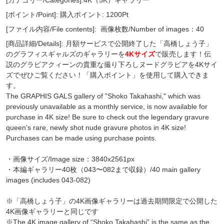
[ポイント/Point]: 購入ポイント: 1200Pt
[ファイル内容/File contents]:
画像枚数/Number of images：40
[商品詳細/Details]: 月額サービスで公開終了した「高橋しょう子」
のグラフィスギャルズのギャラリーを
4Kサイズ
で販売します！伝
説のグラビアクィーンの貴重な撮り下ろしヌードグラビアを4Kサイ
ズでぜひご覧ください！「購入ポイント」を使用して購入できま
す。
The GRAPHIS GALS gallery of "Shoko Takahashi," which was
previously unavailable as a monthly service, is now available for
purchase in 4K size! Be sure to check out the legendary gravure
queen's rare, newly shot nude gravure photos in 4K size!
Purchases can be made using purchase points.
・画像サイズ/Image size：3840x2561px
・本編ギャラリー40枚（043〜082まで収録）/40 main gallery
images (includes 043-082)
※「高橋しょう子」の4K画像ギャラリーは過去期間限定で公開した
4K画像ギャラリーと同じです
※The 4K image gallery of “Shoko Takahashi” is the same as the