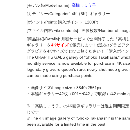
[モデル名/Model name]:
高橋しょう子
[カテゴリー/Categories]:4K（5K）ギャラリー
[ポイント/Point]: 購入ポイント: 1200Pt
[ファイル内容/File contents]:
画像枚数/Number of imag
[商品詳細/Details]: 月額サービスで公開終了した「
ギャラリーを
4Kサイズ
で販売します！伝説のグラビアク
グラビアを4Kサイズでぜひご覧ください！「購入ポイ
The GRAPHIS GALS gallery of "Shoko Takahashi," which 
monthly service, is now available for purchase in 4K size
legendary gravure queen's rare, newly shot nude gravur
can be made using purchase points.
・画像サイズ/Image size：3840x2561px
・本編ギャラリー42枚（001〜042まで収録）/42 main gallery 
※「高橋しょう子」の4K画像ギャラリーは過去期間限定
じです
※The 4K image gallery of “Shoko Takahashi” is the same
been available for a limited time in the past.