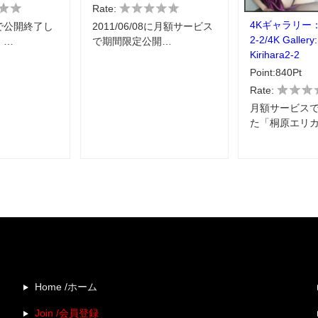
Rate:
4Kギャラリー
で公開終了し
2011/06/08に月額サービス
2-2/4K Gallery:
」…
で期間限定公開…
Kirihara2-2
Point:840Pt
Rate:
月額サービス
た「桐原エリカ
Home /ホーム
Join /会員登録