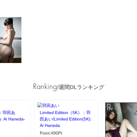
Ranking
/週間DLランキング
：羽田あ
Limited Edition（5K）：羽
y: Ai Haneda-
田あい/Limited Edition(5K):
Ai Haneda
Point:490Pt