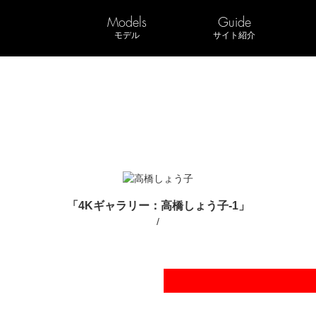
Models
Guide
モデル
サイト紹介
「4Kギャラリー：高橋しょう子-1」
/