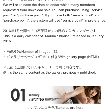
We will re-release the date calendar which many members
requested from download sale.You can purchase using "service
point" or "purchase point". If you have both "service point" and
"purchase point", the system will use "service point" in preference.
2016年1月公開の「白石茉莉奈」の日めくりカレンダーです。
This is a daily calendar of "Marina Shiraishi" released in January
2016.
・画像枚数/Number of images：31
・ギャラリーページ（HTML）付き/With gallery page (HTML)
※以前に公開していたギャラリーと同じ内容です。
※It is the same content as the gallery previously published.
サンプルはコチラ/Samples are here!