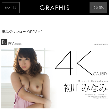
MENU
LOGIN
単品ダウンロード/PPV
> /