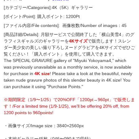
[カテゴリー/Categories]:4K（5K）ギャラリー
[ポイント/Point]: 購入ポイント: 1200Pt
[ファイル内容/File contents]:
画像枚数/Number of images：45
[商品詳細/Details]: 月額サービスで公開終了した「横山美雪4」のグ
ラフィスギャルズのギャラリーを
4Kサイズ
で販売します！スレン
ダー美少女の美しい撮り下ろしヌードグラビアを4Kサイズでぜひご
覧ください！「購入ポイント」を使用して購入できます。
The SPECIAL GRAVURE gallery of "Miyuki Yokoyama4," which
was previously unavailable as a monthly service, is now available
for purchase in
4K size
! Please take a look at the beautiful, newly
taken nude gravure photos of this slender beauty in 4K size! You
can purchase it using "Purchase Points."
※期間限定（1/9〜1/25）で20%OFF「1200pt→960pt」で販売しま
す！/For a limited time (1/9-1/25), we'll be offering 20% ​​off, from
1200 points to 960points!
・画像サイズ/Image size：3840×2560px
・本編ギャラリー45枚（046〜090まで収録）