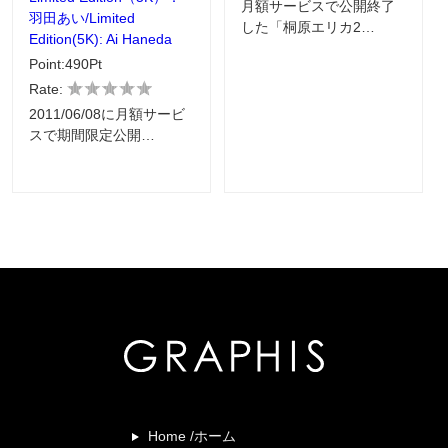
月額サービスで公開終了
羽田あい/Limited
した「桐原エリカ2…
Edition(5K): Ai Haneda
Point:490Pt
Rate:
2011/06/08に月額サービ
スで期間限定公開…
Home /ホーム