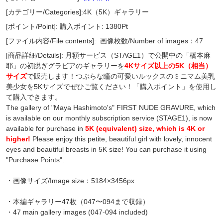
[カテゴリー/Categories]:4K（5K）ギャラリー
[ポイント/Point]: 購入ポイント: 1380Pt
[ファイル内容/File contents]:
画像枚数/Number of images：47
[商品詳細/Details]: 月額サービス（STAGE1）で公開中の「橋本麻
耶」の初脱ぎグラビアのギャラリーを
4Kサイズ以上の5K（相当）
サイズ
で販売します！つぶらな瞳の可愛いルックスのミニマム美乳
美少女を5Kサイズでぜひご覧ください！「購入ポイント」を使用し
て購入できます。
The gallery of "Maya Hashimoto's" FIRST NUDE GRAVURE, which
is available on our monthly subscription service (STAGE1), is now
available for purchase in
5K (equivalent) size, which is 4K or
higher!
Please enjoy this petite, beautiful girl with lovely, innocent
eyes and beautiful breasts in 5K size! You can purchase it using
"Purchase Points".
・画像サイズ/Image size：5184×3456px
・本編ギャラリー47枚（047〜094まで収録）
・47 main gallery images (047-094 included)