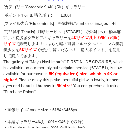
[カテゴリー/Categories]:4K（5K）ギャラリー
[ポイント/Point]: 購入ポイント: 1380Pt
[ファイル内容/File contents]:
画像枚数/Number of images：46
[商品詳細/Details]: 月額サービス（STAGE1）で公開中の「橋本麻
耶」の初脱ぎグラビアのギャラリーを
4Kサイズ以上の5K（相当）
サイズ
で販売します！つぶらな瞳の可愛いルックスのミニマム美乳
美少女を
5Kサイズ
でぜひご覧ください！「購入ポイント」を使用
して購入できます。
The gallery of "Maya Hashimoto's" FIRST NUDE GRAVURE, which
is available on our monthly subscription service (STAGE1), is now
available for purchase in
5K (equivalent) size, which is 4K or
higher!
Please enjoy this petite, beautiful girl with lovely, innocent
eyes and beautiful breasts in
5K size!
You can purchase it using
"Purchase Points".
・画像サイズ/Image size：5184×3456px
・本編ギャラリー46枚（001〜046まで収録）
・46 main gallery images (001-046 included)