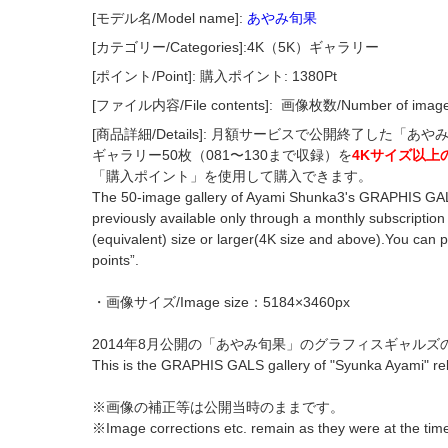
[モデル名/Model name]:
あやみ旬果
[カテゴリー/Categories]:4K（5K）ギャラリー
[ポイント/Point]: 購入ポイント: 1380Pt
[ファイル内容/File contents]:
画像枚数/Number of imag
[商品詳細/Details]: 月額サービスで公開終了した「
ギャラリー50枚（081〜130まで収録）を
4Kサイズ以上
「購入ポイント」を使用して購入できます。
The 50-image gallery of Ayami Shunka3's GRAPHIS GAL
previously available only through a monthly subscription 
(equivalent) size or larger(4K size and above).You can 
points”.
・画像サイズ/Image size：5184×3460px
2014年8月公開の「あやみ旬果」のグラフィスギャルズ
This is the GRAPHIS GALS gallery of "Syunka Ayami" re
※画像の補正等は公開当時のままです。
※Image corrections etc. remain as they were at the time 