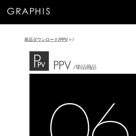
単品ダウンロード/PPV
> /