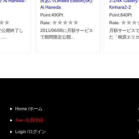
y: Ai Haneda-
田あい/Limited Edition(5K):
2-2/4K Gallery:
Ai Haneda
Kirihara2-2
Point:490Pt
Point:840Pt
Rate:
Rate:
で公開終了し
2011/06/08に月額サービス
月額サービス
」…
で期間限定公開…
た「桐原エリカ
Home /ホーム
Join /会員登録
Login /ログイン