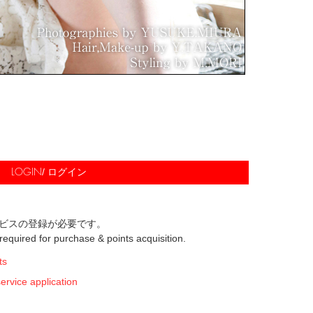
/ ログイン
LOGIN
ビスの登録が必要です。
s required for purchase & points acquisition.
ts
ice application