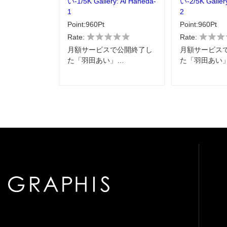
い-1/5K Gallery: Ai Haneda-
い-2/5K Galler
1
2
Point:960Pt
Point:960Pt
Rate:
Rate:
月額サービスで公開終了し
月額サービス
た「羽田あい」…
た「羽田あい