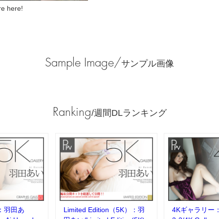
 here!
Sample Image/
サンプル画像
Ranking
/週間DLランキング
：羽田あ
Limited Edition（5K）：羽
4Kギャラリー