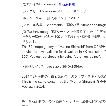
[モデル名/Model name]:
白石茉莉奈
[カテゴリー/Categories]:4K（5K）ギャラリー
[ポイント/Point]: 購入ポイント: 1200Pt
[ファイル内容/File contents]:
画像枚数/Number of imag
[商品詳細/Details]: 月額サービスで公開終了した「
ャラリー50枚（051〜100まで収録）を4K画像で販売
できます。
The 50-image gallery of “Marina Shiraishi” from GRAPH
service, is now available for download in 4K resolution 
100).You can purchase it by using “purchase points”.
・画像サイズ/Image size：3840x2556px
2014年2月公開の「白石茉莉奈」のグラフィスギャル
This is the same content as the “Marina Shiraishi” GRA
February 2014.
※「白石茉莉奈」の4K画像ギャラリーは過去期間限定で