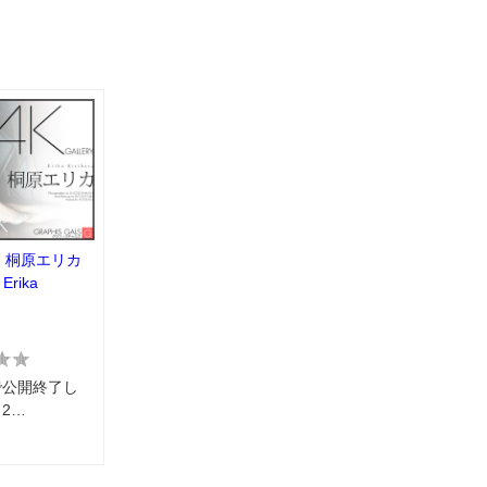
：桐原エリカ
 Erika
で公開終了し
2…