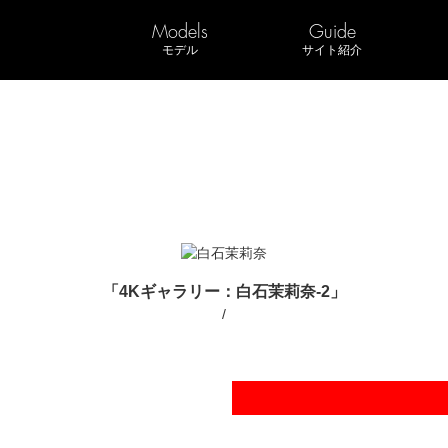
Models
Guide
モデル
サイト紹介
「4Kギャラリー：白石茉莉奈-2」
/