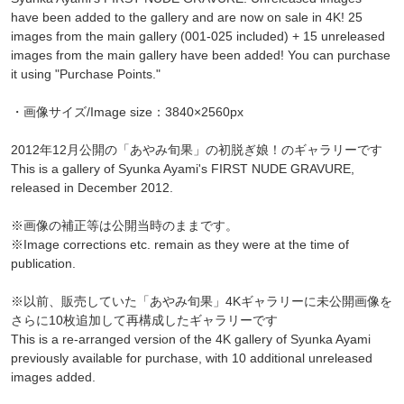
have been added to the gallery and are now on sale in 4K! 25
images from the main gallery (001-025 included) + 15 unreleased
images from the main gallery have been added! You can purchase
it using "Purchase Points."
・画像サイズ/Image size：3840×2560px
2012年12月公開の「あやみ旬果」の初脱ぎ娘！のギャラリーです
This is a gallery of Syunka Ayami's FIRST NUDE GRAVURE,
released in December 2012.
※画像の補正等は公開当時のままです。
※Image corrections etc. remain as they were at the time of
publication.
※以前、販売していた「あやみ旬果」4Kギャラリーに未公開画像を
さらに10枚追加して再構成したギャラリーです
This is a re-arranged version of the 4K gallery of Syunka Ayami
previously available for purchase, with 10 additional unreleased
images added.