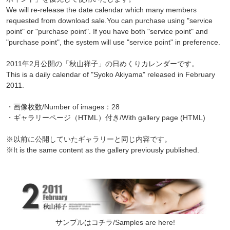
We will re-release the date calendar which many members
requested from download sale.You can purchase using "service
point" or "purchase point". If you have both "service point" and
"purchase point", the system will use "service point" in preference.
2011年2月公開の「秋山祥子」の日めくりカレンダーです。
This is a daily calendar of "Syoko Akiyama" released in February
2011.
・画像枚数/Number of images：28
・ギャラリーページ（HTML）付き/With gallery page (HTML)
※以前に公開していたギャラリーと同じ内容です。
※It is the same content as the gallery previously published.
サンプルはコチラ/Samples are here!