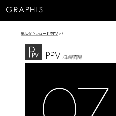
単品ダウンロード/PPV
> /