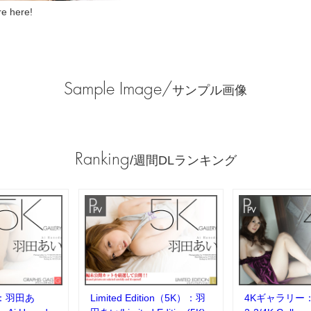
 here!
Sample Image/
サンプル画像
Ranking
/週間DLランキング
：羽田あ
Limited Edition（5K）：羽
4Kギャラリー