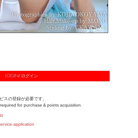
/ ログイン
LOGIN
ビスの登録が必要です。
s required for purchase & points acquisition.
ts
ice application