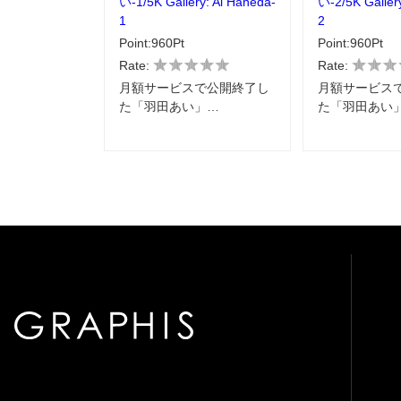
い-1/5K Gallery: Ai Haneda-
い-2/5K Galler
1
2
Point:960Pt
Point:960Pt
Rate:
Rate:
月額サービスで公開終了し
月額サービス
た「羽田あい」…
た「羽田あい