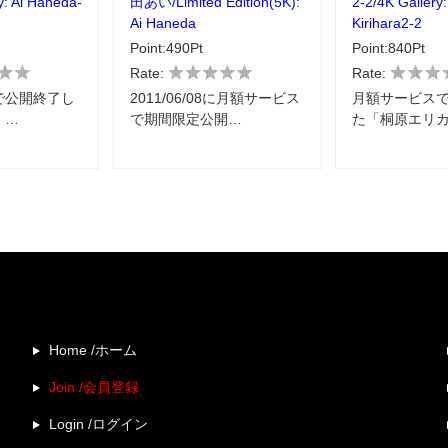
y: Ai Haneda-
田あい/Limited Edition(5K):
2-2/4K Gallery:
Ai Haneda
Kirihara2-2
Point:490Pt
Point:840Pt
Rate:
Rate:
で公開終了し
2011/06/08に月額サービス
月額サービス
」…
で期間限定公開…
た「桐原エリカ
Home /ホーム
Join /会員登録
Login /ログイン