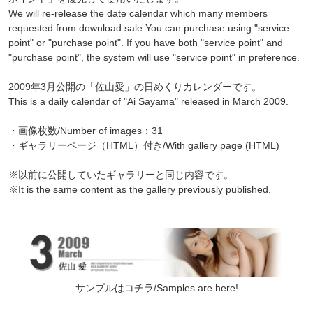
We will re-release the date calendar which many members
requested from download sale.You can purchase using "service
point" or "purchase point". If you have both "service point" and
"purchase point", the system will use "service point" in preference.
2009年3月公開の「佐山愛」の日めくりカレンダーです。
This is a daily calendar of "Ai Sayama" released in March 2009.
・画像枚数/Number of images：31
・ギャラリーページ（HTML）付き/With gallery page (HTML)
※以前に公開していたギャラリーと同じ内容です。
※It is the same content as the gallery previously published.
サンプルはコチラ/Samples are here!