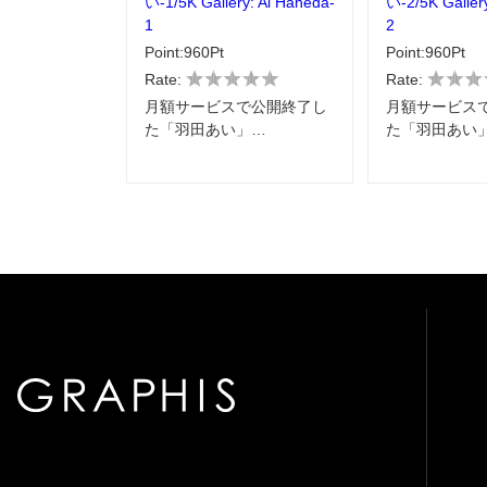
い-1/5K Gallery: Ai Haneda-
い-2/5K Galler
1
2
Point:960Pt
Point:960Pt
Rate:
Rate:
月額サービスで公開終了し
月額サービス
た「羽田あい」…
た「羽田あい