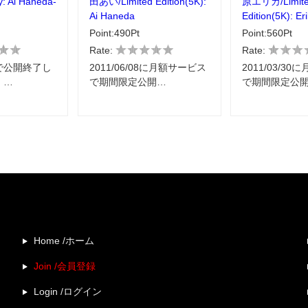
y: Ai Haneda-
田あい/Limited Edition(5K):
原エリカ/Limit
Ai Haneda
Edition(5K): Er
Point:490Pt
Point:560Pt
Rate:
Rate:
で公開終了し
2011/06/08に月額サービス
2011/03/3
」…
で期間限定公開…
で期間限定公
Home /ホーム
Join /会員登録
Login /ログイン