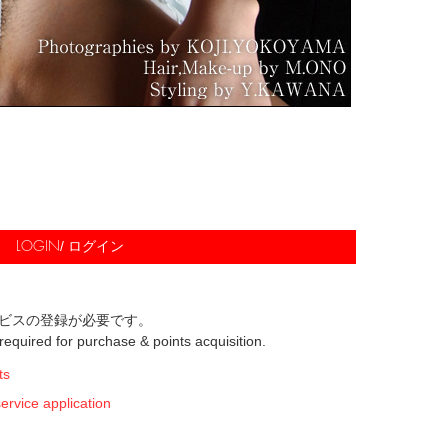
/ ログイン
LOGIN
ビスの登録が必要です。
s required for purchase & points acquisition.
ts
ice application