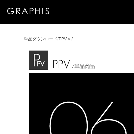
単品ダウンロード/PPV
> /