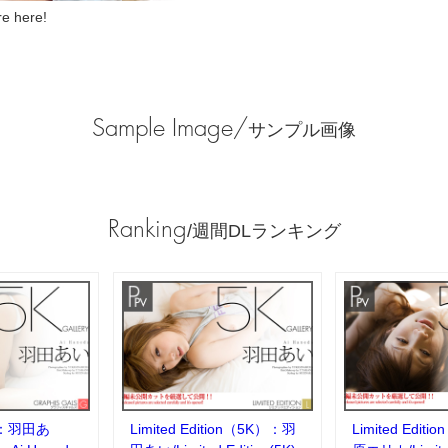
 here!
Sample Image/
サンプル画像
Ranking
/週間DLランキング
：羽田あ
Limited Edition（5K）：羽
Limited Edit